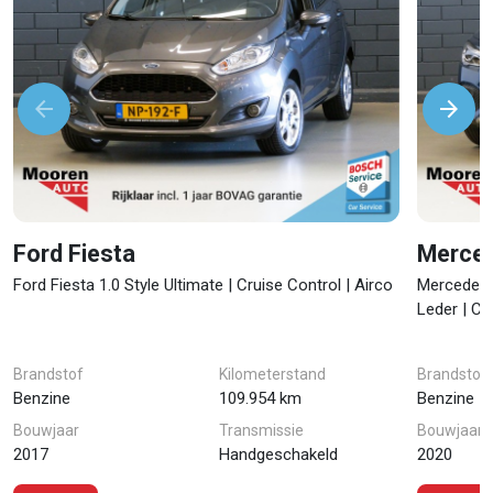
arrow_back
arrow_forward
Volgende
Vori
Ford Fiesta
Merce
Ford Fiesta 1.0 Style Ultimate | Cruise Control | Airco
Mercedes-
Leder | Ca
Brandstof
Kilometerstand
Brandstof
Benzine
109.954 km
Benzine
Bouwjaar
Transmissie
Bouwjaar
2017
Handgeschakeld
2020