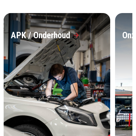
APK / Onderhoud
Onz
arrow_forward